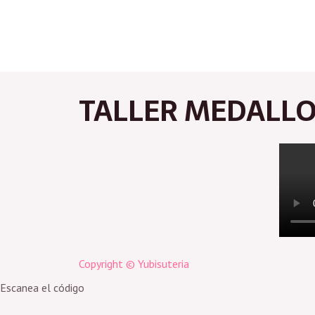
Ir
al
contenido
TALLER MEDALLO
Copyright © Yubisuteria
Escanea el código